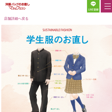
LINE登録
店舗詳細へ戻る
ホーム
店舗検索
料金表
サービス一覧
マジックミシンについて
パンツ・デニム
お直し事例一覧
スカート・ワンピース
よくある質問
ジャケット・コート