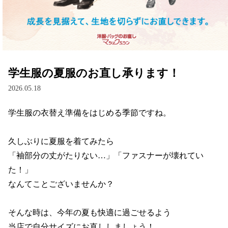
マジックミシンが選ばれる理由
シャツ・Tシャツ
インフォメーション
ニット
お客さまへのお願い
オーダー・リメイク
学生服の夏服のお直し承ります！
お問い合わせ
カバン・バッグの修理/クレンジング＆ケア
2026.05.18
マジックミシンについて
入園入学・通園グッズ
学生服の衣替え準備をはじめる季節ですね。

求人情報
メモリアル
久しぶりに夏服を着てみたら

「袖部分の丈がたりない…」「ファスナーが壊れてい
FC加盟店募集
ユニバーサルファッション
た！」

法人様向けサービス
ペット服
なんてことございませんか？

企業情報
そんな時は、今年の夏も快適に過ごせるよう

当店で自分サイズにお直ししましょう！
