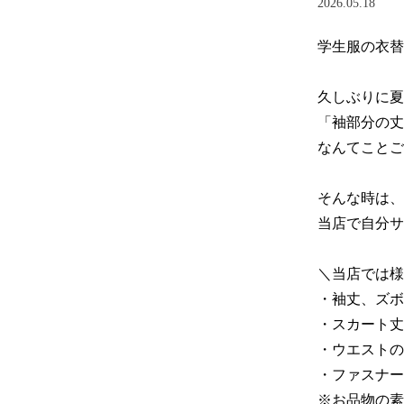
2026.05.18
学生服の衣替
久しぶりに夏
「袖部分の丈
なんてことご
そんな時は、
当店で自分サ
＼当店では様
・袖丈、ズボ
・スカート丈
・ウエストの
・ファスナー
※お品物の素