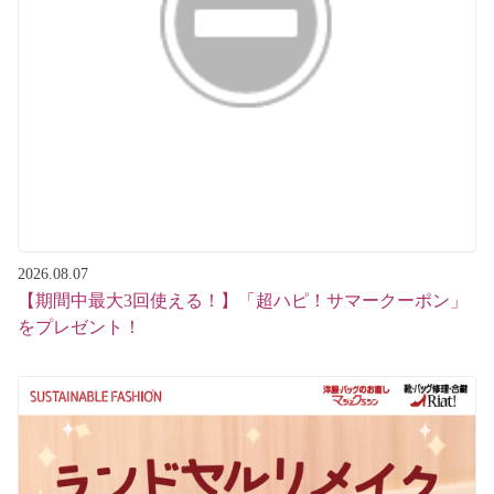
マジックミシンについて
パンツ・デニム
お直し事例一覧
スカート・ワンピース
よくある質問
ジャケット・コート
マジックミシンが選ばれる理由
シャツ・Tシャツ
インフォメーション
ニット
2026.08.07
【期間中最大3回使える！】「超ハピ！サマークーポン」
お客さまへのお願い
オーダー・リメイク
をプレゼント！
お問い合わせ
カバン・バッグの修理/クレンジング＆ケア
マジックミシンについて
入園入学・通園グッズ
求人情報
メモリアル