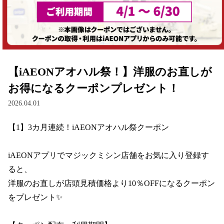
マジックミシンが選ばれる理由
シャツ・Tシャツ
インフォメーション
ニット
お客さまへのお願い
オーダー・リメイク
【iAEONアオハル祭！】洋服のお直しが
お問い合わせ
カバン・バッグの修理/クレンジング＆ケア
お得になるクーポンプレゼント！
2026.04.01
マジックミシンについて
入園入学・通園グッズ
【1】3カ月連続！iAEONアオハル祭クーポン

求人情報
メモリアル
iAEONアプリでマジックミシン店舗をお気に入り登録す
FC加盟店募集
ユニバーサルファッション
ると、

法人様向けサービス
ペット服
洋服のお直しが店頭見積価格より10％OFFになるクーポン
をプレゼント✨

企業情報