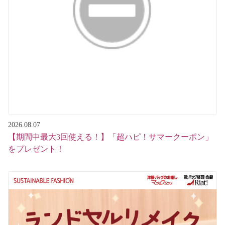
マジックミシンについて
パンツ・デニム
お直し事例一覧
スカート・ワンピース
よくある質問
ジャケット・コート
マジックミシンが選ばれる理由
シャツ・Tシャツ
インフォメーション
ニット
2026.08.07
【期間中最大3回使える！】「超ハピ！サマークーポン」
お客さまへのお願い
オーダー・リメイク
をプレゼント！
お問い合わせ
カバン・バッグの修理/クレンジング＆ケア
マジックミシンについて
入園入学・通園グッズ
求人情報
メモリアル